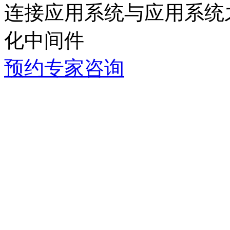
连接应用系统与应用系统之间的
化中间件
预约专家咨询