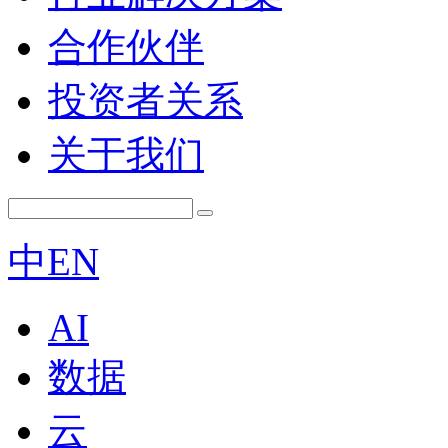
合作伙伴
投资者关系
关于我们
中
EN
AI
数据
云