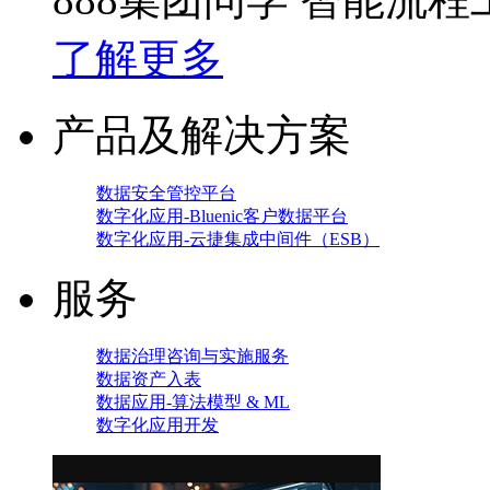
了解更多
产品及解决方案
数据安全管控平台
数字化应用-Bluenic客户数据平台
数字化应用-云捷集成中间件（ESB）
服务
数据治理咨询与实施服务
数据资产入表
数据应用-算法模型 & ML
数字化应用开发