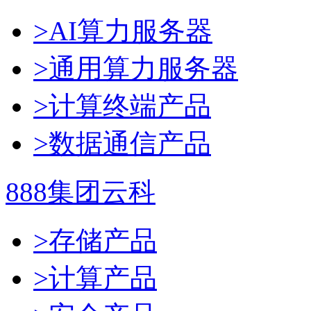
>AI算力服务器
>通用算力服务器
>计算终端产品
>数据通信产品
888集团云科
>存储产品
>计算产品