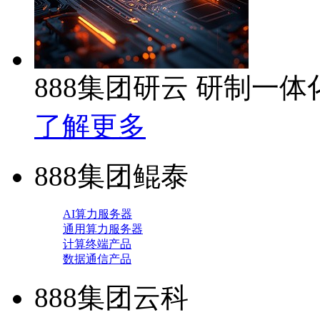
888集团研云 研制一
了解更多
888集团鲲泰
AI算力服务器
通用算力服务器
计算终端产品
数据通信产品
888集团云科