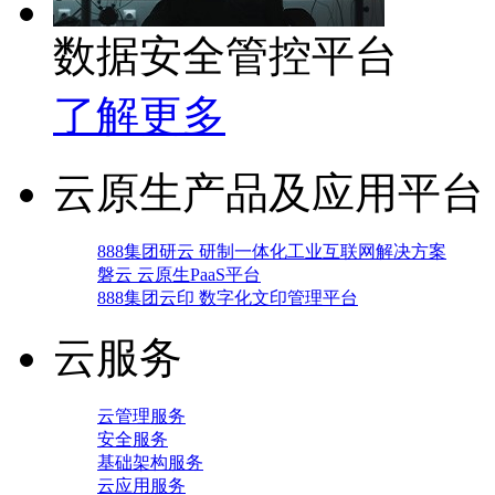
数据安全管控平台
了解更多
云原生产品及应用平台
888集团研云 研制一体化工业互联网解决方案
磐云 云原生PaaS平台
888集团云印 数字化文印管理平台
云服务
云管理服务
安全服务
基础架构服务
云应用服务