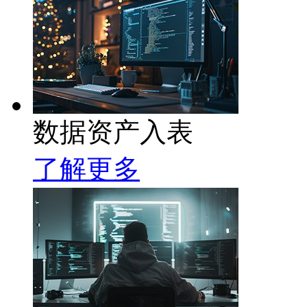
数据资产入表
了解更多