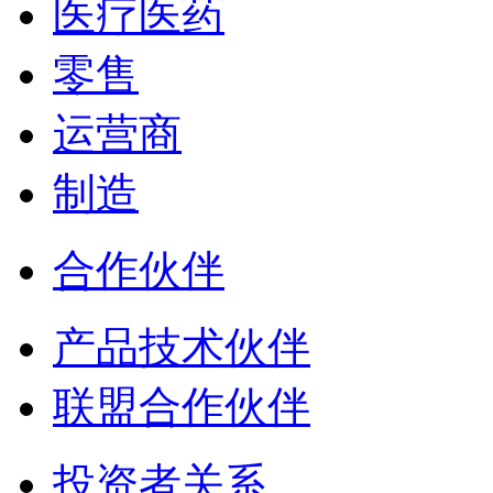
医疗医药
零售
运营商
制造
合作伙伴
产品技术伙伴
联盟合作伙伴
投资者关系