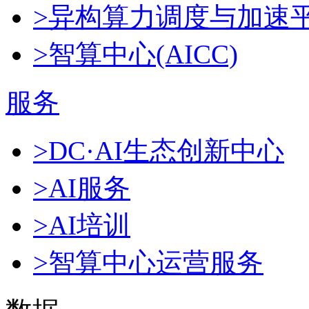
>异构算力调度与加速
>智算中心(AICC)
服务
>DC·AI生态创新中心
>AI服务
>AI培训
>智算中心运营服务