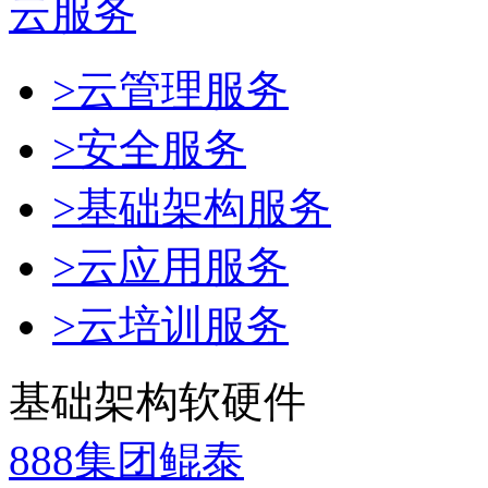
云服务
>云管理服务
>安全服务
>基础架构服务
>云应用服务
>云培训服务
基础架构软硬件
888集团鲲泰