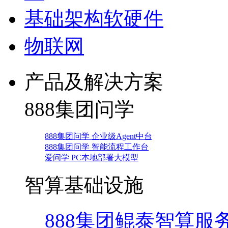
基础架构软硬件
物联网
产品及解决方案
888集团问学
888集团问学 企业级Agent中台
888集团问学 智能流程工作台
爱问学 PC本地部署大模型
智算基础设施
888集团鲲泰智算服